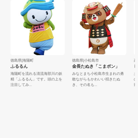
徳島県|海陽町
徳島県|小松島市
高知
ふるるん
金長たぬき「こまポン」
し
海陽町を流れる清流海部川の妖
みなとまち小松島市生まれの勇
土
精「ふるるん」です。頭の上を
敢ながらもかわいい招きたぬ
の
注目してみ...
き、その名も...
裔「