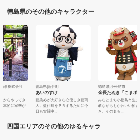
徳島県のその他のキャラクター
ハチ商事株式会社
徳島県|藍住町
徳島県|小松島市
あいのすけ
金長たぬき「こま
島城からやってき
藍染めが大好きな心優しき藍商
みなとまち小松島市生
。基本的に家来が
人。藍住町をＰＲするために今
敢ながらもかわいい招
日も奮闘中...
き、その名も...
四国エリアのその他のゆるキャラ