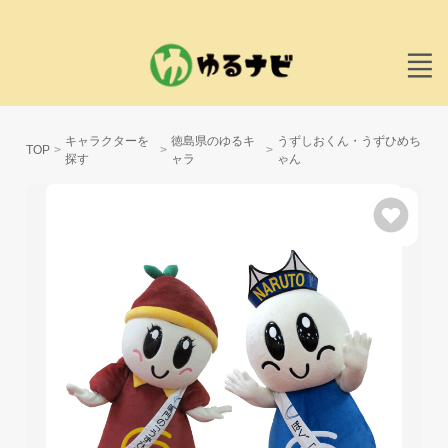
キャラクターを
徳島県のゆるキ
うずしおくん・うずひめち
TOP
探す
ャラ
ゃん