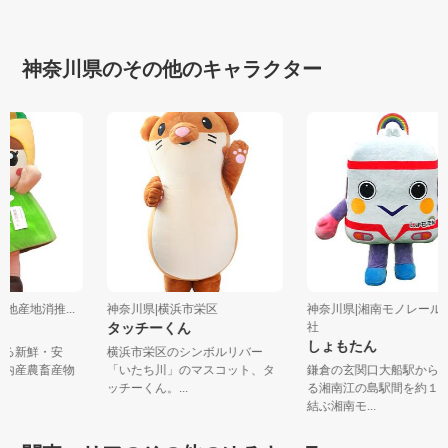
神奈川県のその他のキャラクター
き地産地消推...
神奈川県|横浜市栄区
神奈川県|湘南モノレー
タッチーくん
社
しょもたん
見える新鮮・安
横浜市栄区のシンボルリバー
崎市内産農畜産物
「いたち川」のマスコット、タ
鎌倉の玄関口大船駅か
ッチーくん。...
る湘南江の島駅間を約
結ぶ湘南モ...