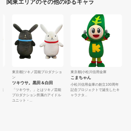
関東エリアのその他のゆるキャラ
東京都|ツキノ芸能プロダクショ
東京都|小松川信用金庫
東
ン
こまちゃん
園
ツキウサ。黒田＆白田
リ
小松川信用金庫の創立100周年
組
「ツキウサ。」とはツキノ芸能
記念プロジェクトで誕生したキ
プロダクション所属のアイドル
ャラクタ...
ユニット・...