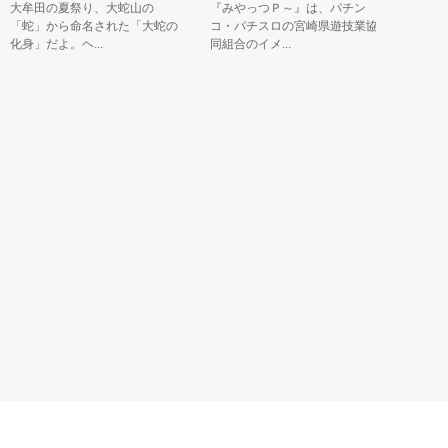
大牟田の夏祭り、大蛇山の
『みやっつＰ～』は、パチン
県民の皆
「蛇」から命名された「大蛇の
コ・パチスロの宮崎県遊技業協
伝えるた
身」だよ。ヘ...
同組合のイメ...
ほくん」で.