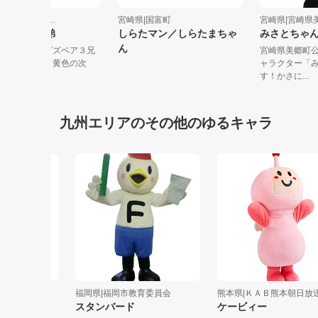
崎県|KIGURUMI....
宮崎県|国富町
宮崎県|宮
ビズベア ３兄弟
しらたマン／しらたまちゃ
みさとち
ん
やざき生まれのビズベア３兄
宮崎県美郷
。緑の鼻の長男、黄色の次
ャラクター
、ピンクの...
す！かさに.
九州エリアのその他のゆるキャラ
合
福岡県|福岡市教育委員会
熊本県|ＫＡＢ熊本朝日放送
スタンバード
ケービィー