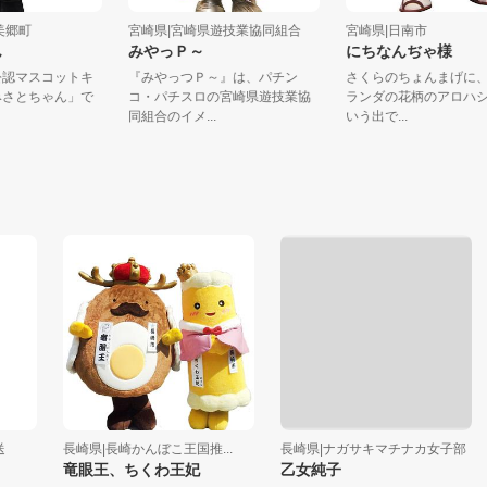
崎県美郷町
宮崎県|宮崎県遊技業協同組合
宮崎県|日南市
ゃん
みやっＰ～
にちなんぢゃ様
町公認マスコットキ
『みやっつＰ～』は、パチン
さくらのちょんまげ
「みさとちゃん」で
コ・パチスロの宮崎県遊技業協
ランダの花柄のアロ
..
同組合のイメ...
いう出で...
長崎県|長崎かんぼこ王国推...
長崎県|ナガサキマチナカ女子部
福
竜眼王、ちくわ王妃
乙女純子