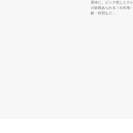
に住むムツ
熊本に、ピンク色したテレビ
明ガタゴロ
の妖精あらわる！出生地・年
齢・性別など...