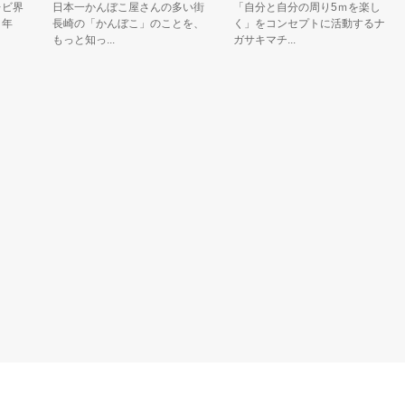
界
日本一かんぼこ屋さんの多い街
「自分と自分の周り5ｍを楽し
長崎の「かんぼこ」のことを、
く」をコンセプトに活動するナ
もっと知っ...
ガサキマチ...
化