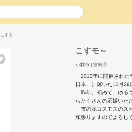
こすモ～
こすモ～
小林市
| 宮崎県
2012年に開催された
日本一に輝いた10月2
昨年、初めて、ゆるキ
らたくさんの応援いた
市の花コスモスのスカ
頑張りますのでよろし