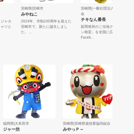
宮崎県|宮崎市
宮崎県|一般社団法人延岡観
みやねこ
会
チキなん番長
に、ジャカ
2024年、市制100周年を迎えた
ハシャツと
宮崎市で、新たに誕生しまし
延岡発祥のご当地グルメ「チ
た。 ...
ン南蛮」を全国に広めるため
Faceb...
岡県|大牟田市
宮崎県|宮崎県遊技業協同組合
熊本県|公益
ジャー坊
みやっＰ～
そうほく