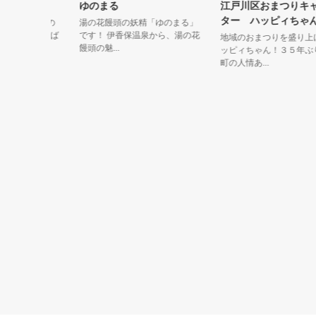
ゆのまる
江戸川区おまつりキャラ
ター ハッピィちゃん
スメソッドの
湯の花饅頭の妖精「ゆのまる」
す！ がんば
です！ 伊香保温泉から、湯の花
地域のおまつりを盛り上げる
饅頭の魅...
ッピィちゃん！３５年ぶりに
町の人情あ...