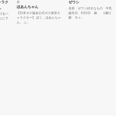
ク
会
ゼウシ
ほあんちゃん
名前 ゼウシ好きなもの 牛乳
【日本ガス協会公式ガス保安キ
誕生日 9月2日 歳 1歳口
ハ
ャラクター】 ぼく、ほあんちゃ
癖 モゥ...
下
ん。 ふ...