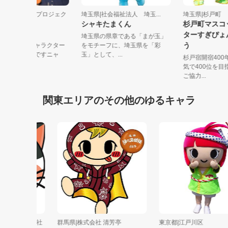
玉県|そうかニャンプロジェク
埼玉県|社会福祉法人 埼玉...
埼玉県|杉戸
シャキたまくん
杉戸町マ
うかニャン
ターすぎ
埼玉県の県章である「まが玉」
う
加市応援ご当地キャラクター
をモチーフに、埼玉県を「彩
「そうかニャン」ですニャ
玉」として、...
杉戸宿開宿
 チャー...
気で400
ご協力...
関東エリアのその他のゆるキャラ
ッド株式会社
群馬県|株式会社 清芳亭
東京都|江戸川区