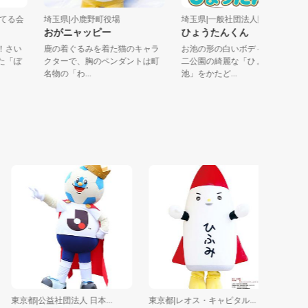
んを育てる会
埼玉県|小鹿野町役場
埼玉県|一般社団法人賑ノ杜
おがニャッピー
ひょうたんくん
催地！さい
鹿の着ぐるみを着た猫のキャラ
お池の形の白いボディ：大宮
育った「ぼ
クターで、胸のペンダントは町
二公園の綺麗な「ひょうたん
名物の「わ...
池」をかたど...
東京都|公益社団法人 日本...
東京都|レオス・キャピタル...
東京都|ギ