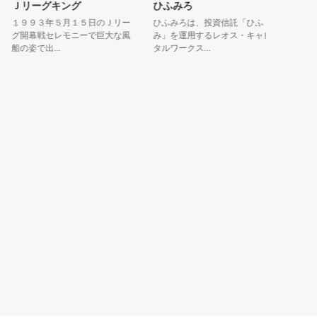
Ｊリーグキング
ひふみろ
ユニク
１９９３年５月１５日のＪリー
ひふみろは、投資信託「ひふ
会いにい
グ開幕戦セレモニーで巨大な風
み」を運用するレオス・キャピ
会いにい
船の姿で出...
タルワークス...
がユニクマ.