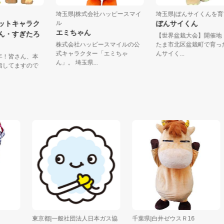
町
埼玉県|株式会社ハッピースマイ
埼玉県|ぼんサイく
スコットキャラク
ル
ぼんサイくん
エミちゃん
ぴょん・すぎたろ
【世界盆栽大会】開
株式会社ハッピースマイルの公
たま市北区盆栽町で
式キャラクター「エミちゃ
んサイく...
400年！皆さん、本
ん」。 埼玉県...
位を目指してますので
東京都|一般社団法人日本ガス協
千葉県|白井ゼウスＲ16