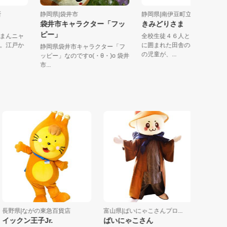
会議所
静岡県|袋井市
静岡県|南伊豆町立南上小
袋井市キャラクター「フッ
きみどりさま
ピー」
のどまんニャ
全校生徒４６人という、海
猫」。江戸か
に囲まれた田舎の小さな小
静岡県袋井市キャラクター「フ
の児童が、...
ッピー」なのですo(・θ・)o 袋井
市...
野県|ながの東急百貨店
富山県|ばいにゃこさんプロ...
長野県|木祖
ックン王子Jr.
ばいにゃこさん
源流の源