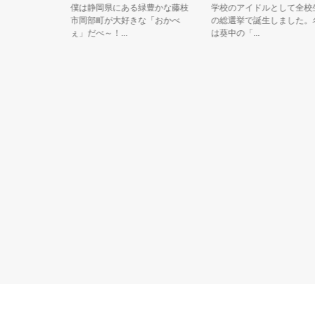
会福祉協
僕は静岡県にある緑豊かな藤枝
学校のアイドルとして全校生徒
す。 『あ
市岡部町が大好きな「おかべ
の総選挙で誕生しました。名前
ぇ」だべ～！...
は葵中の「...