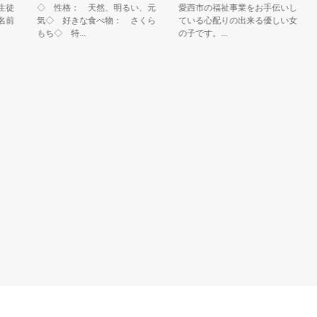
◇ 性格： 天然、明るい、元
愛西市の福祉事業をお手伝いし
ボ
気◇ 好きな食べ物： さくら
ている心配りの出来る優しい女
(
もち◇ 特...
の子です。...
せ..