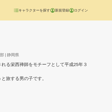
キャラクターを探す
新規登録
ログイン
部
| 静岡県
される栄西禅師をモチーフとして平成25年３
うと旅する男の子です。