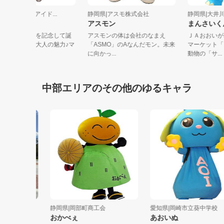
静岡県|FIC（藤枝アイド...
静岡県|アスモ株式会社
静岡県|
フジえ
アスモン
まんさ
藤枝市政６０周年を記念して誕
アスモンの体は会社のなまえ
ＪＡおお
生！気品あふれる大人の魅力♪マ
「ASMO」のAなんだモン。未来
マーケッ
ダムキャ...
に向かっ...
動物の「サ
中部エリアのその他のゆるキャラ
市...
静岡県|岡部町商工会
愛知県|岡崎市立葵中学校
おかべぇ
あおいぬ