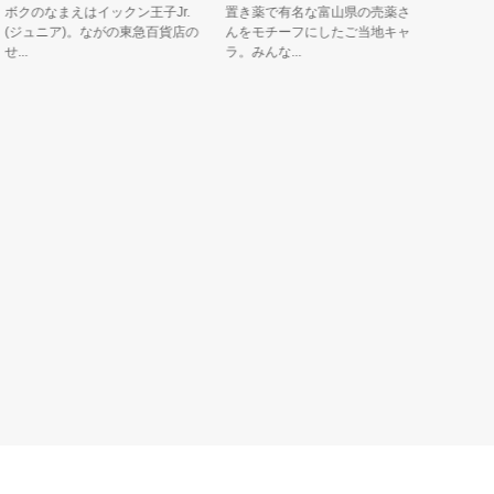
クのなまえはイックン王子Jr.
置き薬で有名な富山県の売薬さ
木曽川源流
ジュニア)。ながの東急百貨店の
んをモチーフにしたご当地キャ
住んでいる
.
ラ。みんな...
ドアが大好..