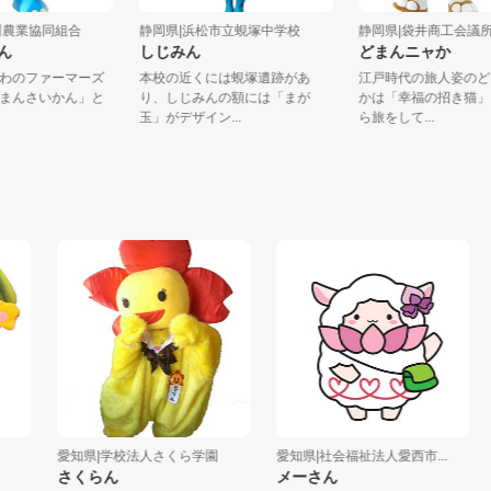
大井川農業協同組合
静岡県|浜松市立蜆塚中学校
静岡県|袋井商工
いくん
しじみん
どまんニャか
いがわのファーマーズ
本校の近くには蜆塚遺跡があ
江戸時代の旅人姿
ト「まんさいかん」と
り、しじみんの額には「まが
かは「幸福の招き
...
玉」がデザイン...
ら旅をして...
愛知県|学校法人さくら学園
愛知県|社会福祉法人愛西市...
長
さくらん
メーさん
イ