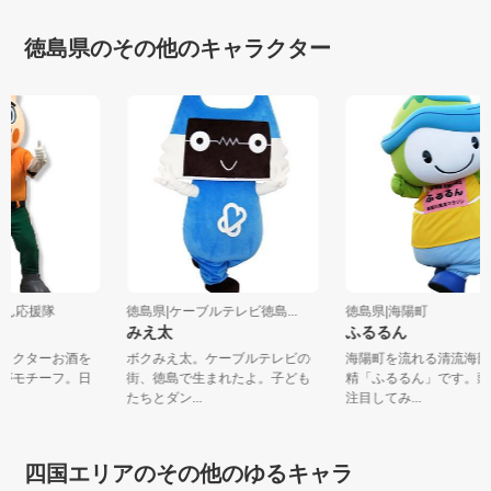
徳島県のその他のキャラクター
くりん応援隊
徳島県|ケーブルテレビ徳島...
徳島県|海陽町
みえ太
ふるるん
ャラクターお酒を
ボクみえ太。ケーブルテレビの
海陽町を流れる清流海
りがモチーフ。日
街、徳島で生まれたよ。子ども
精「ふるるん」です。
たちとダン...
注目してみ...
四国エリアのその他のゆるキャラ