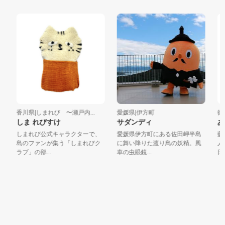
香川県|しまれび 〜瀬戸内...
愛媛県|伊方町
徳島
しま れびすけ
サダンディ
あ
しまれび公式キャラクターで、
愛媛県伊方町にある佐田岬半島
藍染
島のファンが集う「しまれびク
に舞い降りた渡り鳥の妖精。風
人。
ラブ」の部...
車の虫眼鏡...
日も