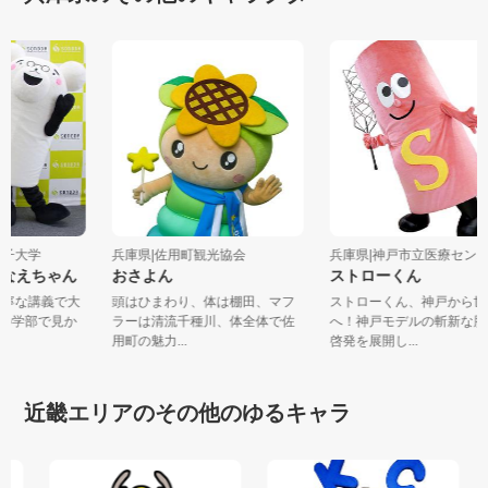
園女子大学
兵庫県|佐用町観光協会
兵庫県|神戸市立医療センタ
かなえちゃん
おさよん
ストローくん
】丁寧な講義で大
頭はひまわり、体は棚田、マフ
ストローくん、神戸から
ての学部で見か
ラーは清流千種川、体全体で佐
へ！神戸モデルの斬新な
用町の魅力...
啓発を展開し...
近畿エリアのその他のゆるキャラ