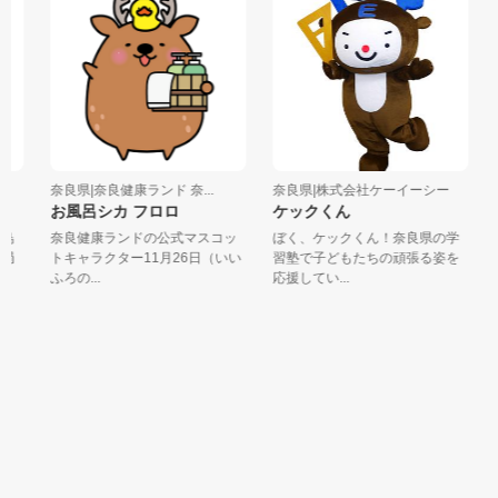
奈良県|奈良健康ランド 奈...
奈良県|株式会社ケーイーシー
京
お風呂シカ フロロ
ケックくん
鳥
奈良健康ランドの公式マスコッ
ぼく、ケックくん！奈良県の学
局
トキャラクター11月26日（いい
習塾で子どもたちの頑張る姿を
ふろの...
応援してい...
「