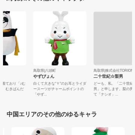
鳥取県|八頭町
鳥取県|株式会社TORIO
やずぴょん
二十世紀☆梨男
ダを着ており「♪む
白くて大きな“Ｙ”のお耳とライダ
どーも、私、「二十世
ても、むきぱんだ
ースーツがチャームポイントの
男」と申します。梨の
「やず...
て「ナシオ」...
中国エリアのその他のゆるキャラ