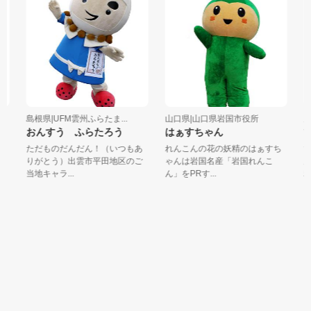
ム
島根県|UFM雲州ふらたま...
山口県|山口県岩国市役所
広
おんすう ふらたろう
はぁすちゃん
ひ
ただものだんだん！（いつもあ
れんこんの花の妖精のはぁすち
ひ
りがとう）出雲市平田地区のご
ゃんは岩国名産「岩国れんこ
広
当地キャラ...
ん」をPRす...
精。