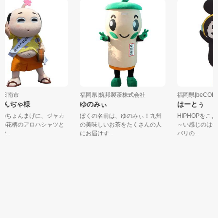
日南市
福岡県|筑邦製茶株式会社
福岡県|beCONN
んぢゃ様
ゆのみぃ
はーとぅ
のちょんまげに、ジャカ
ぼくの名前は、ゆのみぃ！九州
HIPHOPをこ
の花柄のアロハシャツと
の美味しいお茶をたくさんの人
～い感じのはー
..
にお届けす...
バリの...