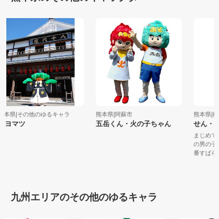
熊本県|その他のゆるキャラ
熊本県|阿蘇市
熊本県|
チヨマツ
五岳くん・火の子ちゃん
せん・
まじめ
の男の
番すばら
九州エリアのその他のゆるキャラ