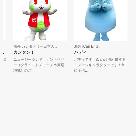
海外|カンタベリー日本人...
海外|iCan Ente...
海
ん
カンタン！
バディ
ポ
ニュージーランド、カンタベリ
バディです！iCan台湾所属する
皆
に
ー（クライストチャーチ市周辺
イメージキャラクターです！常
に
地域）のご...
に子供...
ッ