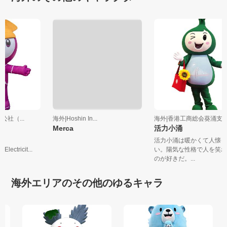
公社（...
海外|Hoshin In...
海外|香港工商総会葵涌
Merca
活力小涌
活力小涌は暖かくて人懐
 Electricit...
い。陽気な性格で人を笑
のが好きだ。...
海外エリアのその他のゆるキャラ