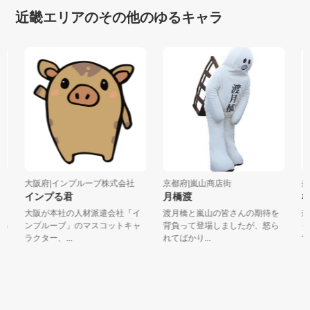
近畿エリアのその他のゆるキャラ
大阪府|インプルーブ株式会社
京都府|嵐山商店街
奈良
インプる君
月橋渡
な
大阪が本社の人材派遣会社「イ
渡月橋と嵐山の皆さんの期待を
奈
歩
ンプルーブ」のマスコットキャ
背負って登場しましたが、怒ら
ャラ
ラクター、...
れてばかり...
です。