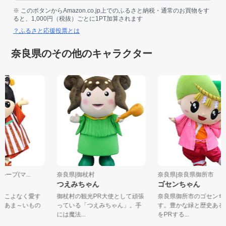
※ このボタンからAmazon.co.jp上でのふるさと納税・通常のお買物をす
ると、1,000円（税抜）ごとに1PT加算されます
？ふるさと応援投票とは
奈良県のその他のキャラクター
ループ(マ...
奈良県|御杖村
奈良県|奈良県御所市
つえみちゃん
ゴセンちゃん
ちをこよなく愛す
御杖村の観光PR大使として頑張
奈良県御所市のゴセン
こ」あま～いもの
っている「つえみちゃん」。手
す。豊かな緑と歴史あ
には魔法...
をPRする...