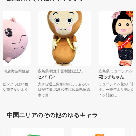
原駅前商店街振興組合
広島県|特定非営利活動法人...
広島県|ミュージアム
様
ヒバゴン
花っ子ちゃん
住むピンクっぽい色
大きな逆三角形の頭にまぁるい
ミュージアム花の「
ような猫でないよう
目が特徴♡1970年に広島県庄原
す。一昨年より地元
.
市で目...
下を対象に...
中国エリアのその他のゆるキャラ