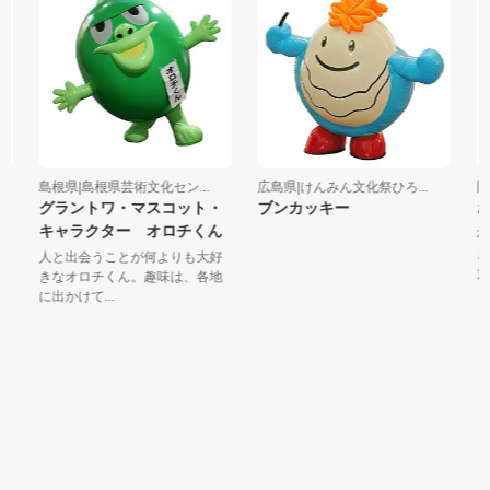
島根県|島根県芸術文化セン...
広島県|けんみん文化祭ひろ...
岡山
グラントワ・マスコット・
ブンカッキー
さ
キャラクター オロチくん
本
ま
人と出会うことが何よりも大好
丸」
きなオロチくん。趣味は、各地
に出かけて...