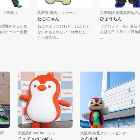
Oアニメ声優ユ...
兵庫県|但馬エコツール
兵庫県|自衛隊兵庫
ン
たじにゃん
ひょうちん
め池の環境を守るため
ねこのようだけれど、ねこじゃ
《プロフィール》名
た正義のヒーロー必殺
ないかもしれない？緑色だし、
ん誕生日 ５月１１
..
しっぽの形...
...
大阪府|ChuChu（ジェ...
大阪府|泉北クリーンセンター
大
チュチュペンギン
とろすけ
き