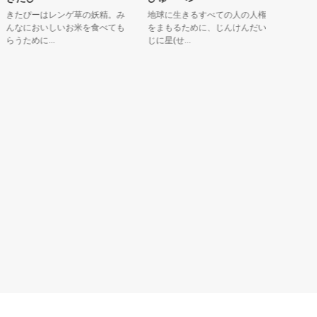
たぴーはレンゲ草の妖精。み
地球に生きるすべての人の人権
大山記念病
なにおいしいお米を食べても
をまもるために、じんけんだい
は、病院に
うために...
じに星(せ...
いたいとい..