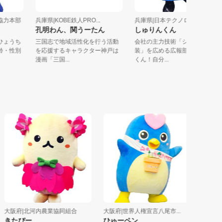
地方協力本部
兵庫県|KOBE鉄人PRO...
兵庫県|日本テクノロジーソ..
孔明わん、関うーたん
しゅりんくん
前 ひょうち
三国志で地域活性化を行う活動
会社の主力技術「シュリン
日年齢・性別
を応援するキャラクター神戸は
装」を広める広報部長しゅ
漫画「三国...
くん！自分...
阪府|北河内農業協同組合
大阪府|世界人権宣言八尾市...
兵庫県|社会
たぴー
ひゅーペン
ふくちゃ