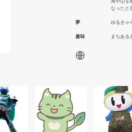
海や山を
なったと
夢
ゆるきゃ
趣味
まちある