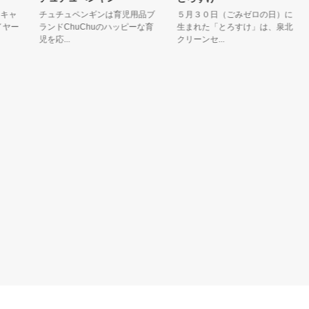
ャ
チュチュペンギンは育児用品ブ
５月３０日（ごみゼロの日）に
き
ー
ランドChuChuのハッピーな育
生まれた「とろすけ」は、泉北
ん
児を応...
クリーンセ...
ら