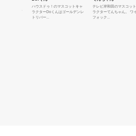
は牛乳で、
ハウスドゥ！のマスコットキャ
テレビ岸和田のマスコットキ
るよう、プ
ラクターDoくんはゴールデンレ
ラクターてんちゃん。 ワイヤ
トリバー...
フォック...