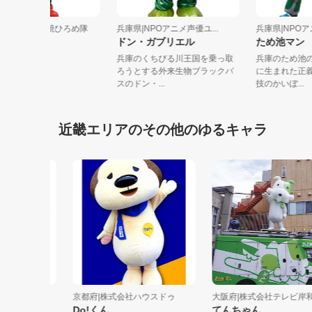
兵庫県|あかし玉子焼ひろめ隊
兵庫県|NPOアニメ声優ユ...
兵庫県|NP
ひろめちゃん
ドン・ガブリエル
ため池マ
兵庫のくちびる川王国を乗っ取
兵庫のた
ろうとする外来生物ブラックバ
に生まれ
スのドン・...
技のかいぼ.
近畿エリアのその他のゆるキャラ
防組合
京都府|株式会社ハウスドゥ
大阪府|株式会社テレビ岸和田
Do!くん
てんちゃん