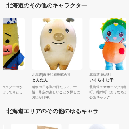
北海道のその他のキャラクター
産
北海道|東洋印刷株式会社
北海道|雄武町
ん
とんたん
いくらすじ子
キャラクターのか
晴れの日も嵐の日だって、十
北海道のオホーツク海
す。ぽってりとし
勝・帯広の楽しいことを探しに
町、雄武町（おうむち
お出かけ中。...
公認キャラク...
北海道エリアのその他のゆるキャラ