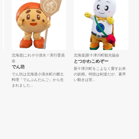
略
北海道|これぞ小清水！実行委員
北海道|新十津川町観光協会
北
会
とつかわこめぞー
あ
でん坊
新十津川町をこよなく愛すお米
み
でん坊は北海道小清水町の郷土
の妖精。特技は剣道だが、素早
真
料理「でんぷんだんご」から生
い動きは苦...
あっ
まれました...