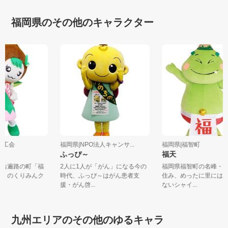
福岡県のその他のキャラクター
町商工会
福岡県|NPO法人キャンサ...
福岡県|福智町
ふっぴ～
福天
ーとお遍路の町「福
2人に1人が「がん」になる今の
福岡県福智町の名峰
り町」のくりみんク
時代、ふっぴ～はがん患者支
住み、めったに里に
援・がん啓...
ないシャイ...
九州エリアのその他のゆるキャラ