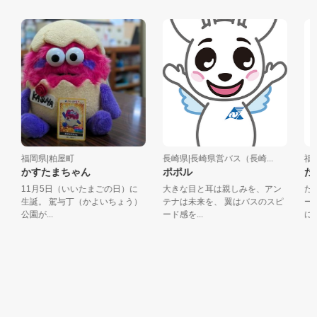
福岡県|粕屋町
長崎県|長崎県営バス（長崎...
福岡
かすたまちゃん
ポポル
たま
11月5日（いいたまごの日）に
大きな目と耳は親しみを、アン
たま
生誕。 駕与丁（かよいちょう）
テナは未来を、 翼はバスのスピ
ース
公園が...
ード感を...
にでも