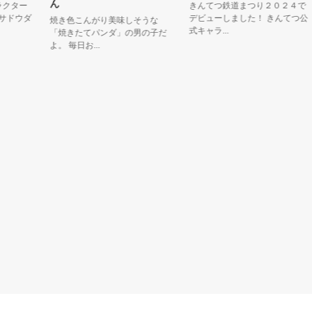
ん
ター
きんてつ鉄道まつり２０２４で
ウダ
デビューしました！ きんてつ公
焼き色こんがり美味しそうな
式キャラ...
「焼きたてパンダ」の男の子だ
よ。 毎日お...