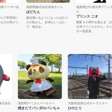
市消費者リーダー会
滋賀県|株式会社高栄ホーム
滋賀県|びわ湖大津プ
な
ばどたん
ル
プリンス ニオ
落っこちて草津宿に
最近飛べるようになったばかり
お調子ものの草ひつ
の小鳥さん。 好奇心いっぱい
開業３０周年を迎え
で、毎日み...
大津プリンスホテル
ター琵琶湖...
会社
滋賀県|マリさんベーカリー
大阪府|近鉄公式キャラクター
焼きたてパンダのパンちゃ
ひのとり