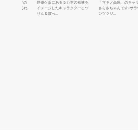
社ブランドの
煙樹ケ浜にある５万本の松林を
「マキノ高原」のキャラク
品でできてるね
イメージしたキャラクターまつ
さらさちゃんです♪サラサド
りん＆ぼっ...
ンツツジ...