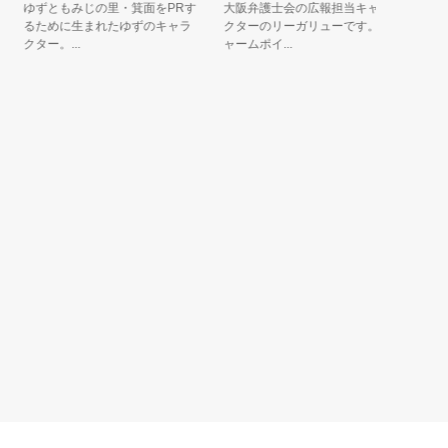
ゆずともみじの里・箕面をPRす
大阪弁護士会の広報担当キャラ
龍神村観
るために生まれたゆずのキャラ
クターのリーガリューです。チ
ほっとち
クター。...
ャームポイ...
子で温泉が