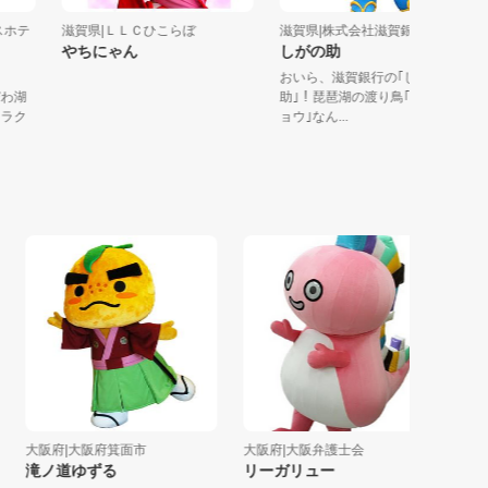
リンスホテ
滋賀県|ＬＬＣひこらぼ
滋賀県|株式会社滋賀銀行
やちにゃん
しがの助
おいら、滋賀銀行の｢しがの
る「びわ湖
助｣！琵琶湖の渡り鳥｢コハク
」キャラク
ョウ｣なん...
大阪府|大阪府箕面市
大阪府|大阪弁護士会
和歌山県
滝ノ道ゆずる
リーガリュー
ほっと