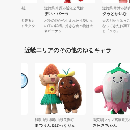
県|近江鉄道株式会社
滋賀県|米原市近江公民館
滋賀県|草津
長がちゃこん
まい・バーラ
クゥとかい
賀県のびわ湖の東側を走る近
バラの花から生まれた可愛い女
天の川から
鉄道のマスコットキャラクタ
の子の妖精。好きな食べ物は大
なってきた
近江鉄...
名ピーナッ...
じ「クゥ」...
近畿エリアのその他のゆるキャラ
和歌山県|和歌山県美浜町
滋賀県|マキノ高原観光株式
まつりん＆ぼっくりん
さらさちゃん