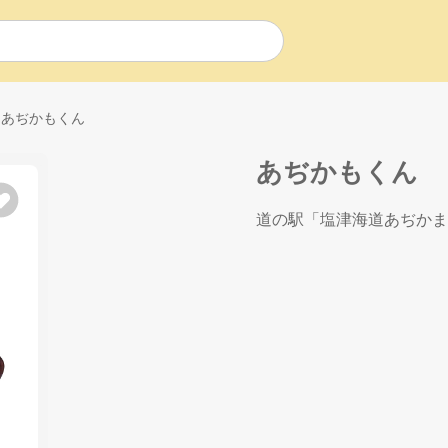
あぢかもくん
あぢかもくん
道の駅「塩津海道あぢかま