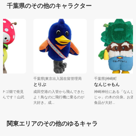
千葉県のその他のキャラクター
千葉県|東京出入国在留管理局
千葉県|神崎町
ん
とりぶ
なんじゃもん
のイチゴ畑で発見
成田空港の入管から飛んできた
神崎神社にある「なん
シくんです！山武
よ！鳥なのに飛行機に乗るのが
じゃ」の木の分身。お
大好き。成...
食品が大好...
関東エリアのその他のゆるキャラ