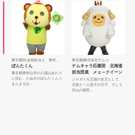
東京都|社会福祉法人 東村...
東京都|株式会社ナムコ
東
ぽんたくん
ナムキャラ応援団 北海道
Ｔ
担当団員 メェ～クイーン
産
東京都東村山市の八国山あたり
リ
い
に住む、たぬきのぽんたくん☆
の
ジャガイモ王国の女王として、
まんまるお...
ＲＩ
王様と一人息子の王子、そして
沢山の国民...