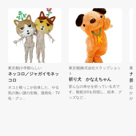
東京都|小学館らしい
東京都|株式会社スラップショッ
東京
ネッコロ／ジャガイモネッ
ト
ナム
祈り犬 かなえちゃん
コロ
担当
皆んなの幸せを祈っている犬で
ネコと根っこが合体した、やる
忍者
す。殺処分0を目指し、絵本、グ
気の無い謎の生物。漫画化・TV
から
ッズなど...
化・グッ...
が、い