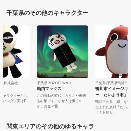
千葉県のその他のキャラクター
成電鉄株式会社
千葉県|ZOZOTOWN（...
千葉県|千葉県鴨川市
ダ
箱猫マックス
鴨川市イメージキ
ー「たいよう君」
のキャラクターとし
この激動の時代、ろうごや未来
京成パンダ。実はP-
も心配です。なぜ人は働くの
鴨川市の魚「鯛」を
か。お金？愛...
生まれた妖精「たい
よ！お祭り...
関東エリアのその他のゆるキャラ