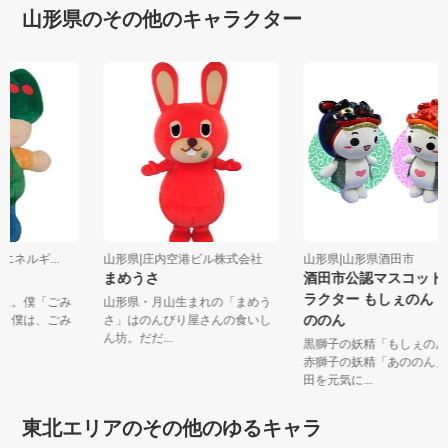
山形県のその他のキャラクター
境エネルギ...
山形県|庄内空港ビル株式会社
山形県|山形県酒田市
まめうさ
酒田市公認マスコッ
ラクター もしぇのん 
ちは。僕「ごみ
山形県・月山生まれの「まめう
ののん
ロ。僕は、ごみ
さ」はのんびり屋さんの食いし
ん坊。だだ...
黒獅子の妖精「もしぇの
赤獅子の妖精「あののん
田を元気に...
東北エリアのその他のゆるキャラ