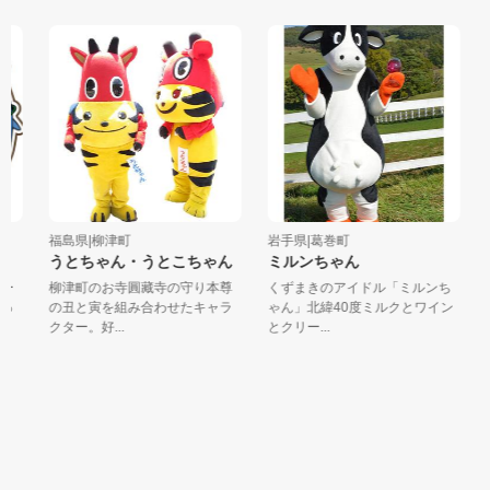
福島県|柳津町
岩手県|葛巻町
青
うとちゃん・うとこちゃん
ミルンちゃん
ー
柳津町のお寺圓藏寺の守り本尊
くずまきのアイドル「ミルンち
何
っ
の丑と寅を組み合わせたキャラ
ゃん」北緯40度ミルクとワイン
な
クター。好...
とクリー...
神