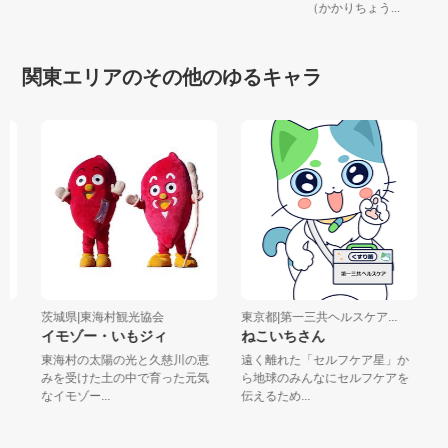
（かかりちょう...
関東エリアのその他のゆるキャラ
茨城県|東海村観光協会
東京都|第一三共ヘルスケア...
東
イモゾー・いもジィ
ねこいちさん
ん
東海村の太陽の光と久慈川の恵
遠く離れた「セルフケア星」か
猫
みを受けた土の中で育った元気
ら地球のみんなにセルフケアを
ふ
なイモゾー...
伝えるため...