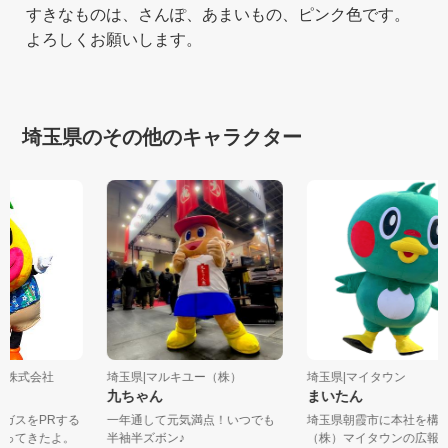
すきなものは、さんぽ、あまいもの、ピンク色です。
よろしくお願いします。
埼玉県のその他のキャラクター
ガス株式会社
埼玉県|マルキユー（株）
埼玉県|マイタウン
九ちゃん
まいたん
ハガスをPRする
一年通して元気満点！いつでも
埼玉県朝霞市に本社を
らやってきたよ。
半袖半ズボン♪
（株）マイタウンの広