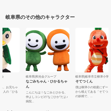
岐阜県のその他のキャラクター
光協会
岐阜県|和光会グループ
岐阜県|岐阜市立柳津小
ん
なごみちゃん・ひかるちゃ
そてつくん
ん
さん、お兄ちゃ
僕は柳津小の校庭にずー
 ４人の「ひる
から植えてある「そてつ
こんにちは！なごみとひかる、
の妖精で、...
仲よしコンビの“なごひか”だよ♪
病院...