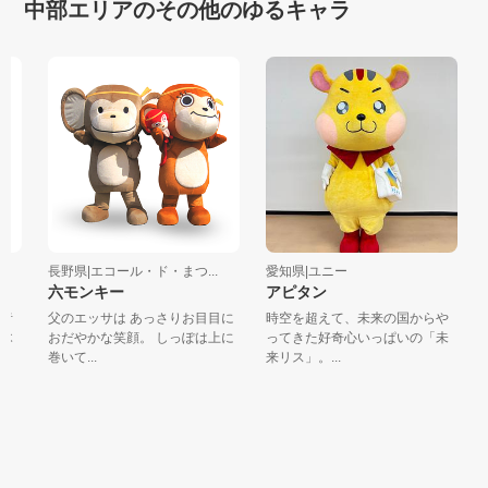
中部エリアのその他のゆるキャラ
長野県|エコール・ド・まつ...
愛知県|ユニー
静
六モンキー
アピタン
昔
父のエッサは あっさりお目目に
時空を超えて、未来の国からや
「
木
おだやかな笑顔。 しっぽは上に
ってきた好奇心いっぱいの「未
豆
巻いて...
来リス」。...
さ