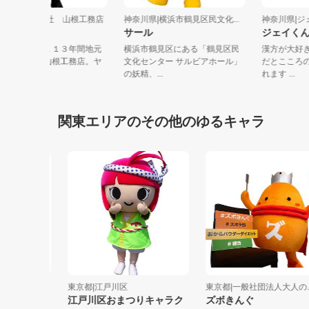
神奈川県|株式会社 山根工務店
神奈川県|横浜市鶴見区民文化...
神奈川県
ヤマネくん
サール
ジェイ
川崎で誕生し、１１３年間地元
横浜市鶴見区にある「鶴見区民
漢方が
に愛されてきた山根工務店。ヤ
文化センター サルビアホール」
だとこ
マネくんは...
の妖精、...
れます ..
関東エリアのその他のゆるキャラ
社
東京都|江戸川区
東京都|一般社団法人大人の...
りちゃ
江戸川区おまつりキャラク
ズボきんぐ