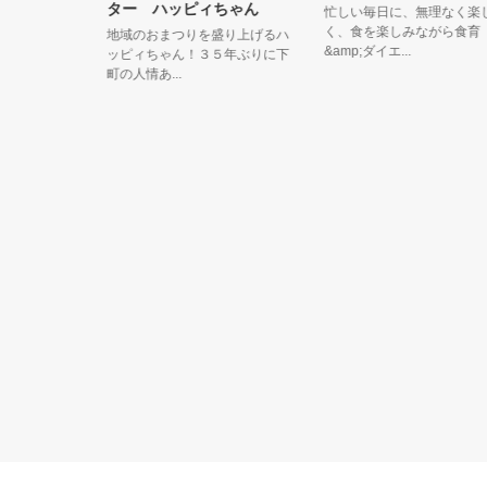
ター ハッピィちゃん
忙しい毎日に、無理なく楽し
く、食を楽しみながら食育
モコなト
地域のおまつりを盛り上げるハ
&amp;ダイエ...
～ 普段は
ッピィちゃん！３５年ぶりに下
町の人情あ...