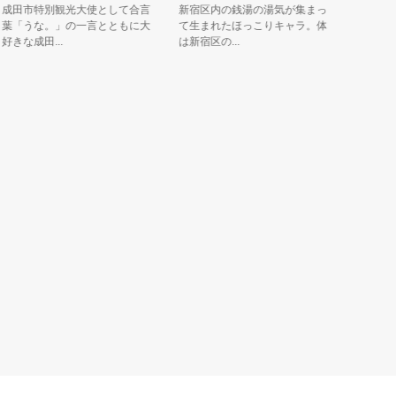
田市特別観光大使として合言
新宿区内の銭湯の湯気が集まっ
おうちで食
「うな。」の一言とともに大
て生まれたほっこりキャラ。体
で、ほぺた
な成田...
は新宿区の...
つも笑顔が...