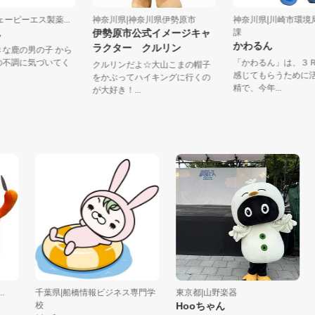
|ジェーピーエス製薬...
神奈川県|神奈川県伊勢原市
神奈川県|川崎市
くん
伊勢原市公式イメージキャ
課
かわるん
ラクター クルリン
大好きな鹿の男の子 から
ころの不調に気づいてく
「かわるん」は
クルリンだよ☆大山こまの帽子
.
感じてもらうた
をかぶってハイキングに行くの
精で、今年...
が大好き！...
千葉県|船橋情報ビジネス専門学
東京都|山野楽器
千葉
校
Hooちゃん
う