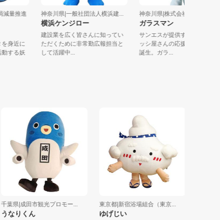
環境局減量推進
神奈川県|一般社団法人横浜建...
神奈川県|株式会社サンエ
横浜ケンジロー
ガラスマン
建設業を広く皆さんに知ってい
サンエスが提供するガラ
、３Ｒを身近に
ただくために非常勤広報担当と
ッシ屋さんの応援キャラ
めに活動する妖
して活躍中...
誕生。ガラ...
県|成田市観光プロモー...
東京都|新宿浴場組合（東京...
埼玉県|生活協
なりくん
ゆげじい
ほぺたん