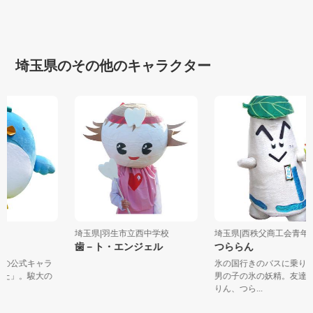
埼玉県のその他のキャラクター
大学
埼玉県|羽生市立西中学校
埼玉県|西秩父商工会青
歯－ト・エンジェル
つららん
大学の公式キャラ
氷の国行きのバスに乗
ゅんた」。駿大の
男の子の氷の妖精。友
りん、つら...