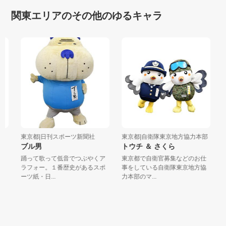
関東エリアのその他のゆるキャラ
東京都|日刊スポーツ新聞社
東京都|自衛隊東京地方協力本部
東
ブル男
トウチ ＆ さくら
た
踊って歌って低音でつぶやくア
東京都で自衛官募集などのお仕
僕
ラフォー。１番歴史があるスポ
事をしている自衛隊東京地方協
い
ーツ紙・日...
力本部のマ...
は