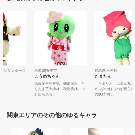
クレインサンダーズ
群馬県|安中市
群馬県|玉村町
こうめちゃん
たまたん
温泉記号発祥地「磯部温泉」と
「たまたん」はまん丸
ぐんま三大梅林「秋間梅林」で
ピンクのほっぺが愛ら
も知られる...
の妖精♪昨...
関東エリアのその他のゆるキャラ