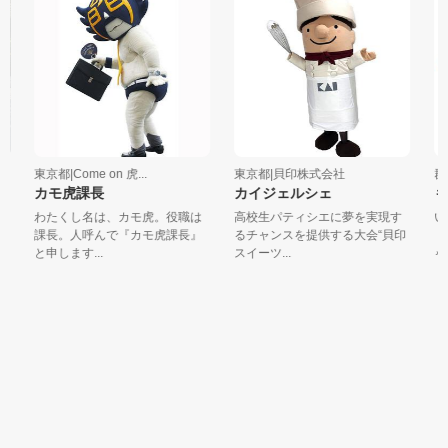
東京都|Come on 虎...
東京都|貝印株式会社
群
カモ虎課長
カイジェルシェ
も
わたくし名は、カモ虎。役職は
高校生パティシエに夢を実現す
い
課長。人呼んで『カモ虎課長』
るチャンスを提供する大会“貝印
『
と申します...
スイーツ...
ゃ」