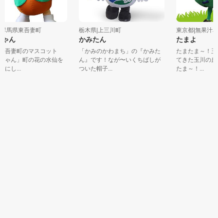
群馬県東吾妻町
栃木県|上三川町
東京都|無果汁Juic
ゃん
かみたん
たまよ
東吾妻町のマスコット
「かみのかわまち」の『かみた
たまたま～！玉
ちゃん」町の花の水仙を
ん』です！なが〜いくちばしが
てきた玉川の丘の
し...
ついた帽子...
たま～！...