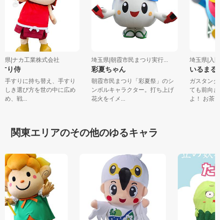
埼玉県|ナカ工業株式会社
埼玉県|朝霞市民まつり実行...
埼玉県|
手すり侍
彩夏ちゃん
いるま
刀を手すりに持ち替え、手すり
朝霞市民まつり「彩夏祭」のシ
ガスタン
の正しき選び方を世の中に広め
ンボルキャラクター。打ち上げ
ても前向
るため、戦...
花火をイメ...
よ！ お茶.
関東エリアのその他のゆるキャラ