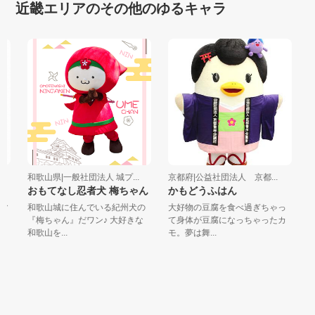
近畿エリアのその他のゆるキャラ
和歌山県|一般社団法人 城プ...
京都府|公益社団法人 京都...
京
おもてなし忍者犬 梅ちゃん
かもどうふはん
ち
マ
和歌山城に住んでいる紀州犬の
大好物の豆腐を食べ過ぎちゃっ
ち
る
『梅ちゃん』だワン♪ 大好きな
て身体が豆腐になっちゃったカ
最
和歌山を...
モ。夢は舞...
みは