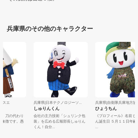
兵庫県のその他のキャラクター
社モスエ
兵庫県|日本テクノロジーソ...
兵庫県|自衛隊兵庫地方
しゅりんくん
ひょうちん
ップ、刀の代わり
会社の主力技術「シュリンク包
《プロフィール》名前 
資材象徴です。愚
装」を広める広報部長しゅりん
ん誕生日 ５月１１日年
くん！自分...
...