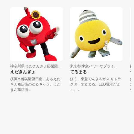
神奈川県|えだきんぎょ応援団...
東京都|東急パワーサプライ...
群馬
えだきんぎょ
てるまる
サ
横浜市都筑区荏田南にあるえだ
ぼく、東急でんき＆ガス キャラ
お空
きん商店街のゆるキャラ。えだ
クターてるまる。LED電球だよ
ンと
きん商店街...
～。 ...
チア