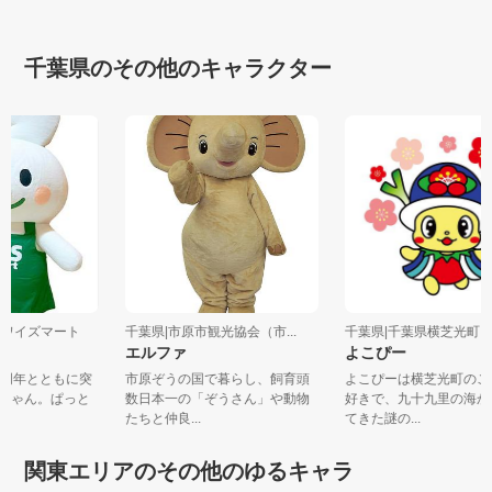
千葉県のその他のキャラクター
会社ワイズマート
千葉県|市原市観光協会（市...
千葉県|千葉県横芝光町
ん
エルファ
よこぴー
50周年とともに突
市原ぞうの国で暮らし、飼育頭
よこぴーは横芝光町の
ズちゃん。ぱっと
数日本一の「ぞうさん」や動物
好きで、九十九里の海
たちと仲良...
てきた謎の...
関東エリアのその他のゆるキャラ