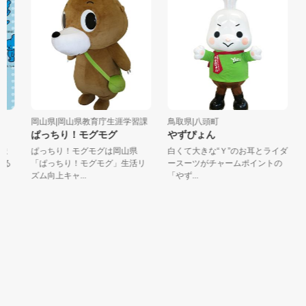
岡山県|岡山県教育庁生涯学習課
鳥取県|八頭町
岡
ぱっちり！モグモグ
やずぴょん
ま
ぱっちり！モグモグは岡山県
白くて大きな“Ｙ”のお耳とライダ
る
「ぱっちり！モグモグ」生活リ
ースーツがチャームポイントの
ズム向上キャ...
「やず...
「