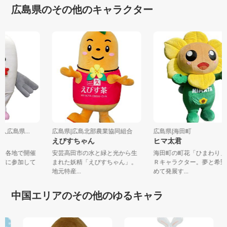
広島県のその他のキャラクター
人広島県...
広島県|広島北部農業協同組合
広島県|海田町
えびすちゃん
ヒマ太君
は、各地で開催
安芸高田市の水と緑と光から生
海田町の町花「ひまわり
などに参加して
まれた妖精「えびすちゃん」。
Ｒキャラクター。夢と希
地元特産...
めて発展す...
中国エリアのその他のゆるキャラ