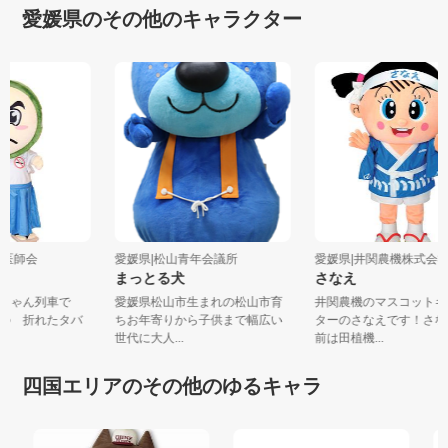
愛媛県のその他のキャラクター
浜市医師会
愛媛県|松山青年会議所
愛媛県|井関農機株式会
まっとる犬
さなえ
 坊ちゃん列車で
愛媛県松山市生まれの松山市育
井関農機のマスコット
突の 折れたタバ
ちお年寄りから子供まで幅広い
ターのさなえです！さ
世代に大人...
前は田植機...
四国エリアのその他のゆるキャラ