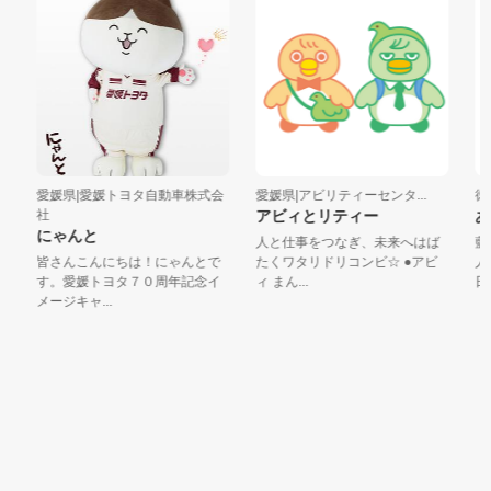
愛媛県|愛媛トヨタ自動車株式会
愛媛県|アビリティーセンタ...
徳島
社
アビィとリティー
あ
にゃんと
人と仕事をつなぎ、未来へはば
藍
皆さんこんにちは！にゃんとで
たくワタリドリコンビ☆ ●アビ
人
す。愛媛トヨタ７０周年記念イ
ィ まん...
日も
メージキャ...