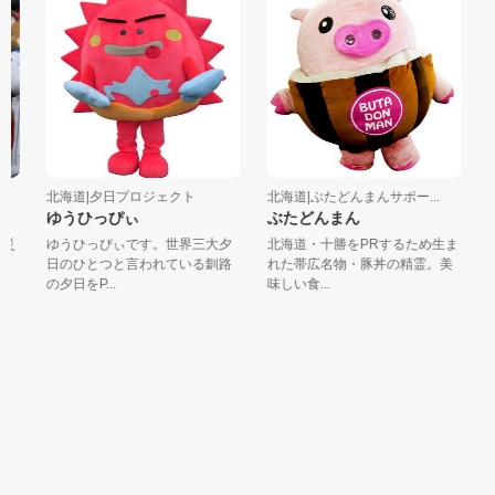
北海道|夕日プロジェクト
北海道|ぶたどんまんサポー...
北
ゆうひっぴぃ
ぶたどんまん
さ
災
ゆうひっぴぃです。世界三大夕
北海道・十勝をPRするため生ま
札
日のひとつと言われている釧路
れた帯広名物・豚丼の精霊。美
「
の夕日をP...
味しい食...
イ