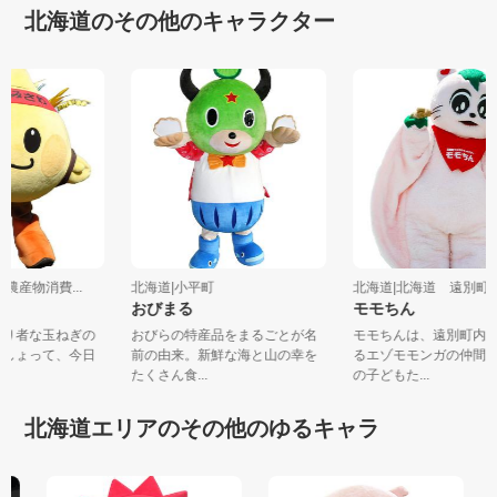
北海道のその他のキャラクター
市農産物消費...
北海道|小平町
北海道|北海道 遠別
ん♪
おびまる
モモちん
っかり者な玉ねぎの
おびらの特産品をまるごとが名
モモちんは、遠別町
米をしょって、今日
前の由来。新鮮な海と山の幸を
るエゾモモンガの仲
たくさん食...
の子どもた...
北海道エリアのその他のゆるキャラ