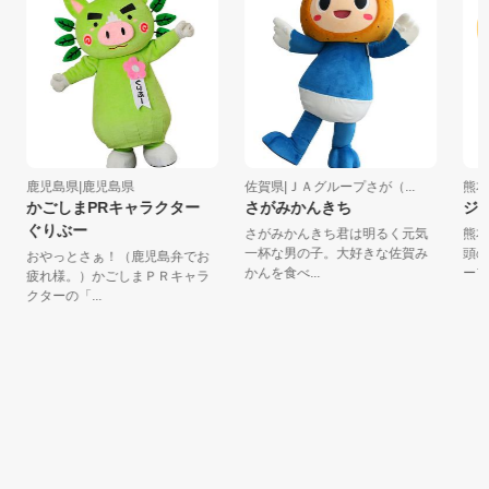
鹿児島県|鹿児島県
佐賀県|ＪＡグループさが（...
熊本県
かごしまPRキャラクター
さがみかんきち
ジュ
ぐりぶー
さがみかんきち君は明るく元気
熊本
一杯な男の子。大好きな佐賀み
頭の
おやっとさぁ！（鹿児島弁でお
かんを食べ...
ーフ。 
疲れ様。）かごしまＰＲキャラ
クターの「...