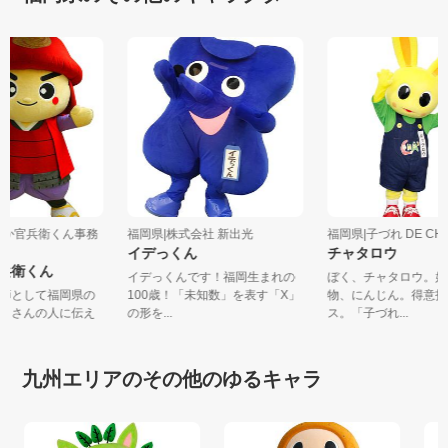
くおか官兵衛くん事務
福岡県|株式会社 新出光
福岡県|子づれ DE CH.
イデっくん
チャタロウ
官兵衛くん
イデっくんです！福岡生まれの
ぼく、チャタロウ。
軍師として福岡県の
100歳！「未知数」を表す「X」
物、にんじん。得意
たくさんの人に伝え
の形を...
ス。「子づれ...
.
九州エリアのその他のゆるキャラ