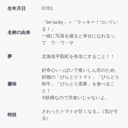
生年月日
07/01
「be lucky」＝「ラッキー！ついてい
る！」
名称の由来
一緒に写真を撮ると幸せになれるっ
て ウ・ワ・サ
夢
北海道平取町を有名にすること！！
好奇心いっぱいで食いしん坊のため、
好物の「びらとりトマト」「びらとり
趣味
和牛」「びらとり黒豚」を食べるこ
と！
※妖精なので共食いじゃないよ。
さわったトマトが甘くなる...（気がす
特技
る）