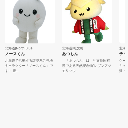
北海道|North Blue
北海道|礼文町
北海道
ノースくん
あつもん
チャネ
北海道で活動する環境系ご当地
「あつもん」は、礼文島固有
ケーブ
キャラクター「ノースくん」で
種である天然記念物”レブンアツ
キャラク
す！ 豊...
モリソウ...
沢・...