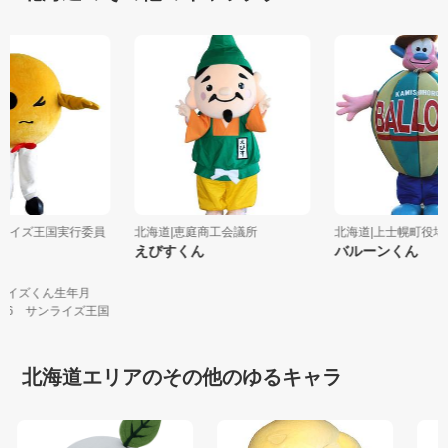
サンライズ王国実行委員
北海道|恵庭商工会議所
北海道|上士幌町役
えびすくん
バルーンくん
くん
ライズくん生年月
9.6.16 サンライズ王国
北海道エリアのその他のゆるキャラ