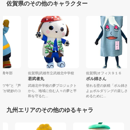
佐賀県のその他のキャラクター
工会青年部
佐賀県|武雄市立武雄北中学校
佐賀県|オフィス９１６
若武者丸
ボル姉さん
』の“牛”と『芦
武雄北中学校の夢プロジェクト
登れる壁の妖精「ボル姉
ロウ”が絶妙のコ
から、地域に住む人々の夢と平
よぉボルダリングの楽し
和を守るた...
めるために...
九州エリアのその他のゆるキャラ