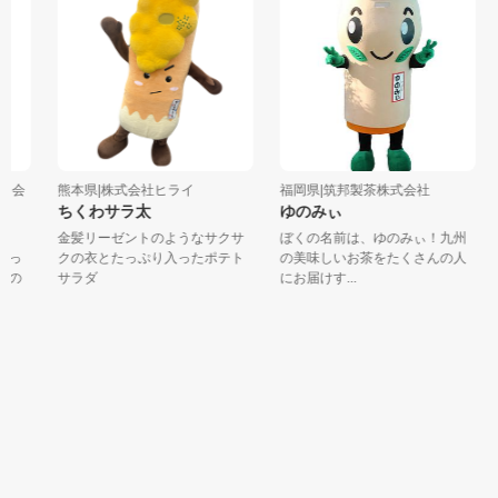
民会
熊本県|株式会社ヒライ
福岡県|筑邦製茶株式会社
ちくわサラ太
ゆのみぃ
金髪リーゼントのようなサクサ
ぼくの名前は、ゆのみぃ！九州
っ
クの衣とたっぷり入ったポテト
の美味しいお茶をたくさんの人
の
サラダ
にお届けす...