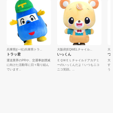
兵庫県|(一社)兵庫県トラ...
大阪府|EQWELチャイル...
大阪府
トラッ君
いっくん
つぶ
運送業界のPRや、交通事故撲滅
ＥＱＷＥＬチャイルドアカデミ
大阪
に向けた活動等に日々取り組ん
ーのいっくんだよ！いつもニコ
す。
でいます...
ニコ笑顔。...
う」を