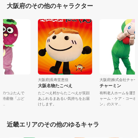
大阪府のその他のキャラクター
曳野市
大阪府|長寿堂恵佳
大阪府|株式会社チャー
大阪名物たこべえ
チャーミン
野市のつぶたんで
たこべえ村からたこべえが笑顔
有料老人ホームを運
市の特産物「ぶど
あふれるまあるい気持ちをお届
ャーム・ケア・コー
ん...
けします。
ン」のスマ...
近畿エリアのその他のゆるキャラ