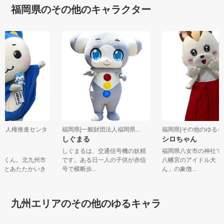
福岡県のその他のキャラクター
九州市人権推進センタ
福岡県|一般財団法人福岡県...
福岡県|その他のゆる
しぐまる
シロちゃん
くん
しぐまるは、交通信号機の妖精
福岡県八女市の神社
マルくん。北九州市
です。ある日一人の子供が赤信
八幡宮のアイドル犬
もっとあたたかいき
号で横断歩...
ん」の象徴...
.
九州エリアのその他のゆるキャラ