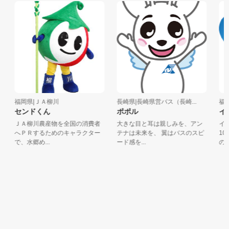
福岡県|ＪＡ柳川
長崎県|長崎県営バス（長崎...
福岡
センドくん
ポポル
イデ
ＪＡ柳川農産物を全国の消費者
大きな目と耳は親しみを、アン
イデ
へＰＲするためのキャラクター
テナは未来を、 翼はバスのスピ
10
で、水郷め...
ード感を...
の形を