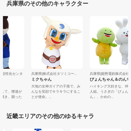
兵庫県のその他のキャラクター
街地活性化センタ
兵庫県|株式会社タツミコー...
兵庫県|能勢電鉄株式会
ミクちゃん
ぴょんちゃん＆のん
大地の女神ガイアの子孫で、み
ハイキング大好きな、
老として、狸達が
んなを笑顔でキラキラにするこ
人組。うさぎの「ぴょ
のを嘆き、困った
とが使命。...
ん」、かめの...
近畿エリアのその他のゆるキャラ