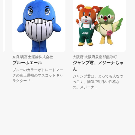
奈良県|富士運輸株式会社
大阪府|大阪府泉南郡熊取町
大
ブルーホエール
ジャンプ君、メジーナちゃ
マ
ん
ブルーのカラーがトレードマー
は
クの富士運輸のマスコットキャ
す
ジャンプ君は、とっても人なつ
ラクター『...
マ
っこく、陽気で明るい性格な
の。メジーナ...