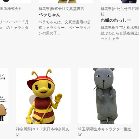
モテコ出版株式会社
群馬県|株式会社文真堂書店
群馬県|わたらせ渓
ベラちゃん
社
わ鐵のわっしー
型フリーペーパー「月
ベラちゃんは、文真堂書店の公
ｅｃｏ」のキャラクタ
式キャラクター、ベビーライオ
群馬県桐生市と栃
..
ンの男の子...
結ぶわたらせ渓谷
ットキャラ...
神奈川県|ＮＴＴ東日本神奈川支
埼玉県|羽生市キャラクター推進
埼
店
室
ひ