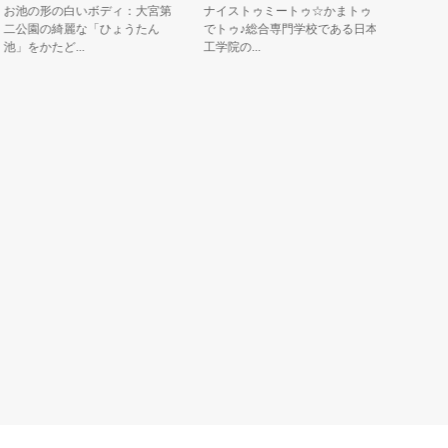
池の形の白いボディ：大宮第
ナイストゥミートゥ☆かまトゥ
公園の綺麗な「ひょうたん
でトゥ♪総合専門学校である日本
」をかたど...
工学院の...