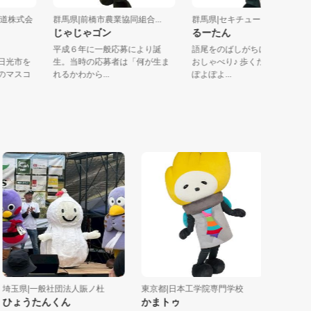
谷鐵道株式会
群馬県|前橋市農業協同組合...
群馬県|セキチュー
じゃじゃゴン
るーたん
平成６年に一般応募により誕
語尾をのばしがちに、のん
木県日光市を
生。当時の応募者は「何が生ま
おしゃべり♪ 歩くたびに顔
鐵道のマスコ
れるかわから...
ぽよぽよ...
玉県|一般社団法人賑ノ杜
東京都|日本工学院専門学校
茨城県|（
ょうたんくん
かまトゥ
いたこい