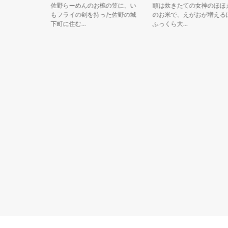
oちゃん
佐野らーめんのお椀の笠に、い
頭は炊きたての女神のほほえみ
もフライの剣を持った佐野の城
のお米で、えがおが増えるほど
いる最中
下町に住む...
ふっくら大...
もつ笹に