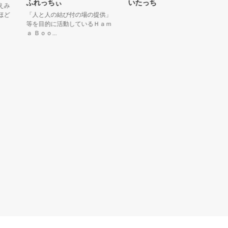
ふれっちぃ
いたっち
お
「人と人の結び付の場の提供」
二
等を目的に活動しているＨａｍ
池
ａ Ｂｏｏ...