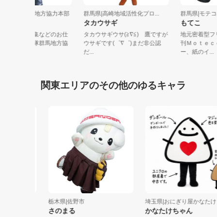
群馬県|自衛隊群馬地方協力本部
群馬県|高崎地域活性化プロ...
群馬県|
だるまん
タカウサギ
もてこ
群馬県で自衛官募集などのお仕
タカウサギウサ(≧∇≦) 鷹ですが
地元密着
事をしている自衛隊群馬地方協
ウサギです(゜∇゜)まだ非公認
刊Ｍｏｔ
力本部のマ...
だ...
ー、紙のイ.
関東エリアのその他のゆるキャラ
コ
栃木県|佐野市
埼玉県|おにぎり屋かなたけ
 宮城県
さのまる
かなたけちゃん