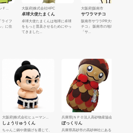
ウンＦ...
大阪府|株式会社HPC
大阪府|阪南市
卓球大使たまくん
サワラマチコ
央の「ライフ
卓球大使たまくんは地球に卓球
阪南市サワラPR大使「サワ
ービル」に住
をもっと普及させるためにやっ
チコ」 阪南市の地域資源で
てきました...
「サ...
阪府|株式会社ヒューマン...
兵庫県|ＮＰＯ法人高砂物産協会
大阪府|大阪
ょうりゅうくん
ぼっくりん
なぎっち
ゃんこ鍋や唐揚げを通じて、
兵庫県高砂市の高砂神社にある
なぎっちは