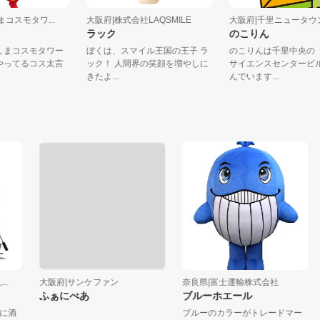
きしまコスモタワ...
大阪府|株式会社LAQSMILE
大阪府|千里ニュータ
ん
ラック
のこりん
さきしまコスモタワー
ぼくは、スマイル王国の王子 ラ
のこりんは千里中
店長やってるコス太言
ック！ 人間界の笑顔を増やしに
サイエンスセンタ
..
きたよ...
んでいます...
大阪府|サンケファン
奈良県|富士運輸株式会社
大
ふぁにべあ
ブルーホエール
し
酒
ブルーのカラーがトレードマー
ち