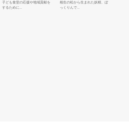
ども食堂の応援や地域貢献を
相生の松から生まれた妖精、ぼ
イメージキ
るために...
っくりんで...
の漫画ア...