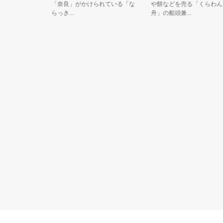
登場する河
「奈良」がかけられている「な
や餅などを売る「くらわんか
らっき...
舟」の船頭兼...