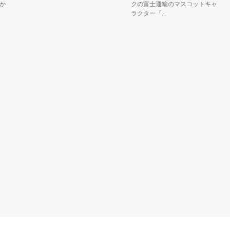
クの富士運輸のマスコットキャ
子
ラクター『...
す