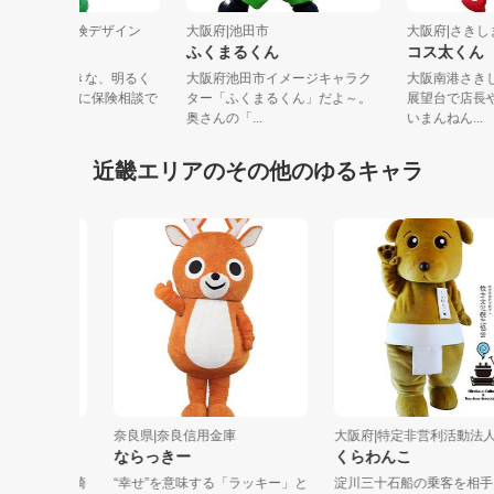
大阪府|株式会社保険デザイン
大阪府|池田市
大阪府|さ
ぱんちゃん
ふくまるくん
コス太く
パンケーキが大好きな、明るく
大阪府池田市イメージキャラク
大阪南港
元気な女の子♪気軽に保険相談で
ター「ふくまるくん」だよ～。
展望台で
る「保...
奥さんの「...
いまんねん.
近畿エリアのその他のゆるキャラ
奈良県|奈良信用金庫
大阪府|特定非営利活動法人...
ちゃん
ならっきー
くらわんこ
が故郷福崎
“幸せ”を意味する「ラッキー」と
淀川三十石船の乗客を相手に