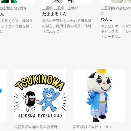
|一般社団法人鈴鹿青...
三重県|三重県 玉城町
三重県|株式会
か茶ん
たままるくん
ズ
わんこ
も他人も良くなり、地域社
最古の天守址といわれる田丸城
良くしようという信を持っ
の城主、織田信長の次男 信雄
やまぜんホー
鹿の...
（のぶかつ...
キャラクター
トレードマ...
滋賀県|月の輪自動車教習所
兵庫県|株式会社ユニオン
大