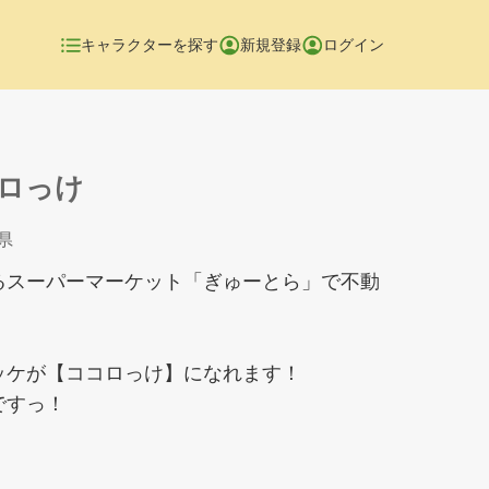
キャラクターを探す
新規登録
ログイン
ロっけ
県
るスーパーマーケット「ぎゅーとら」で不動
ッケが【ココロっけ】になれます！
ですっ！