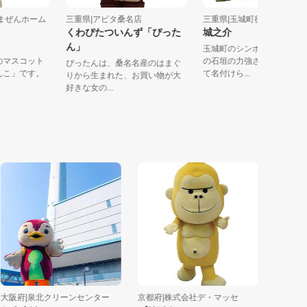
社やまぜんホーム
三重県|アピタ桑名店
三重県|玉城町役場
くわぴたついんず「ぴった
城之介
ん」
玉城町のシンボル「田
ムズのマスコット
の石垣の力強さをイメ
ぴったんは、桑名名産のはまぐ
「わんこ」です。
て名付けら...
りから生まれた、お買い物が大
好きな女の...
阪府|泉北クリーンセンター
京都府|株式会社デ・マッセ
大阪府|特定非