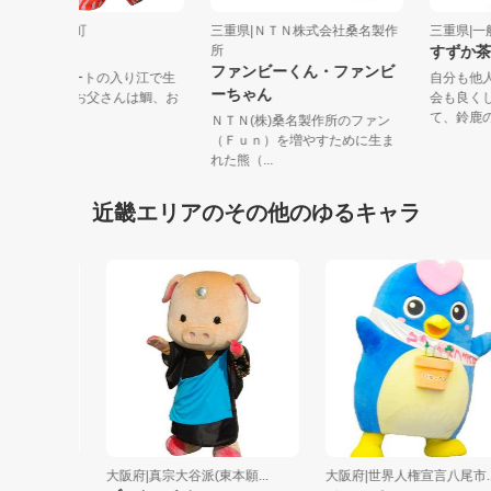
三重県|南伊勢町
三重県|ＮＴＮ株式会社桑名製作
三重県
たいみー
所
すず
ファンビーくん・ファンビ
南伊勢町のハートの入り江で生
自分
ーちゃん
まれました。 お父さんは鯛、お
会も
母さんは...
て、鈴
ＮＴＮ(株)桑名製作所のファン
（Ｆｕｎ）を増やすために生ま
れた熊（...
近畿エリアのその他のゆるキャラ
コ...
大阪府|真宗大谷派(東本願...
大阪府|世界人権宣言八尾市...