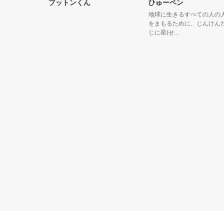
ブットンくん
ひゅーペン
ながら歩
地球に生きるすべての人の人権
をまもるために、じんけんだい
じに星(せ...