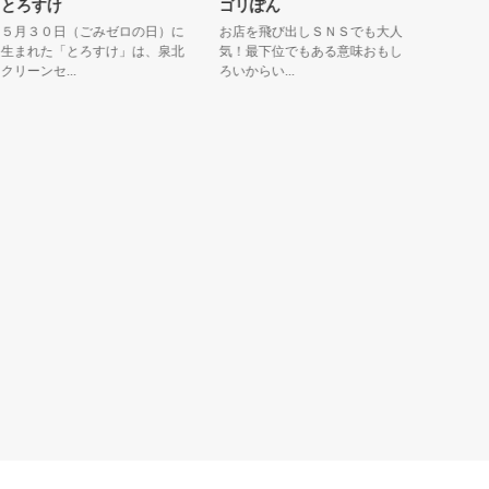
ろすけ
ゴリぽん
くらわんこ
月３０日（ごみゼロの日）に
お店を飛び出しＳＮＳでも大人
江戸時代、
まれた「とろすけ」は、泉北
気！最下位でもある意味おもし
れている淀
ーンセ...
ろいからい...
「三十石船」.