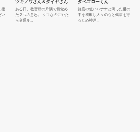
ツキノワさん＆タイヤさん
タベゴローくん
と
ある日、教習所の片隅で目覚め
鮮度の低いバナナと濁った世の
５
た２つの意思。 クマなのにやた
中を成敗し人々の心と健康を守
生
ら交通ル...
るため神戸...
クリ