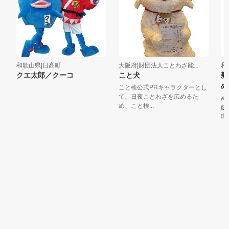
和歌山県|日高町
大阪府|財団法人ことわざ能...
和歌
クエ太郎／クーコ
こと犬
新宮
め
こと検公式PRキャラクターとし
て、日夜ことわざを広めるた
め
め、こと検...
飯
理。