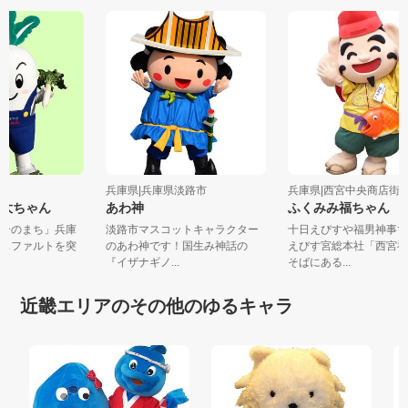
兵庫県|兵庫県淡路市
兵庫県|西宮中央商店街 
 大ちゃん
あわ神
ふくみみ福ちゃん
ロンのまち」兵庫
淡路市マスコットキャラクター
十日えびすや福男神事
アスファルトを突
のあわ神です！国生み神話の
えびす宮総本社「西宮
『イザナギノ...
そばにある...
近畿エリアのその他のゆるキャラ