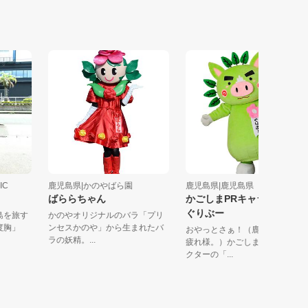
 MAGIC
鹿児島県|かのやばら園
鹿児島県|鹿児島県
くん
ばららちゃん
かごしまPRキャラク
ぐりぶー
 鹿児島を旅す
かのやオリジナルのバラ「プリ
ナナは度胸」
ンセスかのや」から生まれたバ
おやっとさぁ！（鹿児島弁
ラの妖精。...
疲れ様。）かごしまＰＲキ
クターの「...