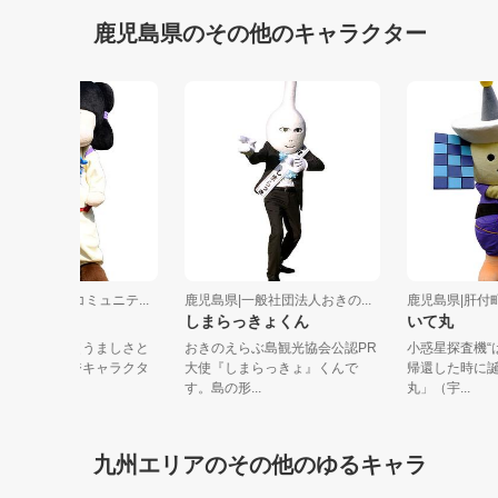
鹿児島県のその他のキャラクター
鹿児島県|美里吾平コミュニテ...
鹿児島県|一般社団法人おきの...
鹿児島県
うがやくん
しまらっきょくん
いて丸
鹿屋市の美里吾平（うましさと
おきのえらぶ島観光協会公認PR
小惑星探
あいら）のイメージキャラクタ
大使『しまらっきょ』くんで
帰還した
ーです。吾...
す。島の形...
丸」（宇..
九州エリアのその他のゆるキャラ