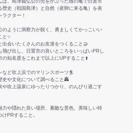
んは、島津義弘公の兜をかぶった雄の亀で日置市
る歴史（戦国島津）と自然（産卵に来る亀）を表
ャラクター！
公のように洞察力が鋭く、勇ましくてかっこいい
こと✨
と出会いたくさんのお友達をつくること🤝
も飛び出し、日置市の良いところをいっぱいPRし
市の知名度をこれまで以上にUPすること⬆️
ンなど吹上浜でのマリンスポーツ🏄
歴史や文化について調べること🏯
泉や吹上温泉にゆったりつかり、のんびり過ごす
魅力や隠れた良い場所、素敵な景色、美味しい特
つけPRすること。