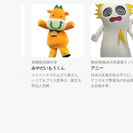
ガ...
宮崎県|宮崎大学
熊本県|熊本大学産業ナノマ...
さん）
みやだいもうくん
アニー
投票しな
マイペースでのんびり屋さん、
日本の生食文化を守りたい「新
のが大好
いつでもプラス思考の、国立大
アニサキス撃退法の社会実装」
学法人宮崎...
を目指す研...