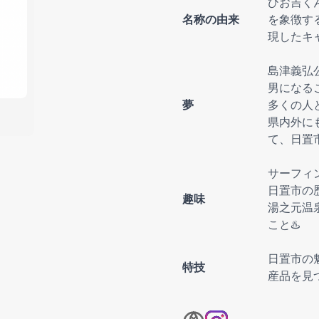
ひお吉く
名称の由来
を象徴す
現したキ
島津義弘
男になる
夢
多くの人
県内外に
て、日置
サーフィ
日置市の
趣味
湯之元温
こと♨️
日置市の
特技
産品を見