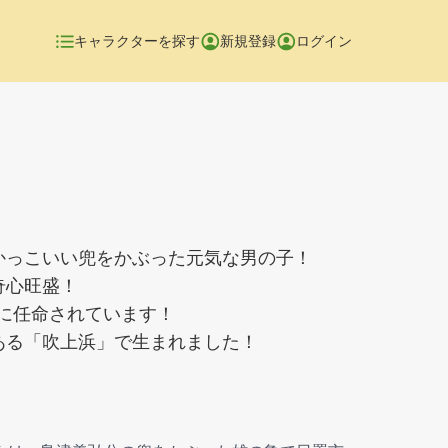
キャラクターを探す
新規登録
ログイン
かっこいい兜をかぶった元気な男の子！
奇心旺盛！
係に任命されています！
ある「吹上浜」で生まれました！