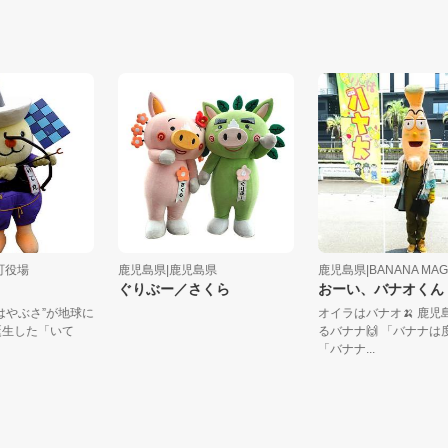
|肝付町役場
鹿児島県|鹿児島県
鹿児島県|BANANA
ぐりぶー／さくら
おーい、バナオ
査機“はやぶさ”が地球に
オイラはバナオ🍌
時に誕生した「いて
るバナナ🙌 「バ
.
「バナナ...