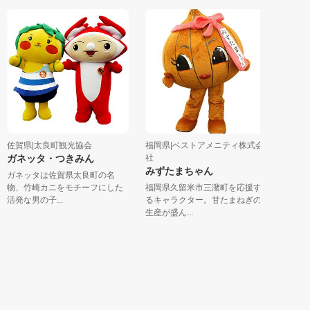
賀県|太良町観光協会
福岡県|ベストアメニティ株式会
福岡県|株式
ネッタ・つきみん
社
ぶ～たん
みずたまちゃん
ネッタは佐賀県太良町の名
天然とんこ
、竹崎カニをモチーフにした
福岡県久留米市三潴町を応援す
蘭のマスコッ
な男の子...
るキャラクター。甘たまねぎの
生日：1...
生産が盛ん...