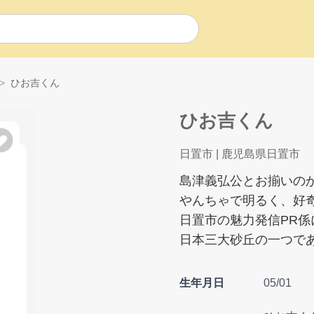
ひお吉くん
ひお吉くん
日置市
| 鹿児島県日置市
島津義弘公とお揃いの
やんちゃで明るく、好
日置市の魅力発信PR
日本三大砂丘の一つで
生年月日
05/01