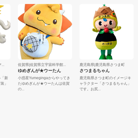
佐賀県|佐賀県立宇宙科学館...
鹿児島県|鹿児島県さつま町
佐
ゆめぎんが★ウーたん
さつまるちゃん
ガ
小惑星Yumegingaからやってき
鹿児島県さつま町のイメージキ
ガ
たゆめぎんが★ウーたんは佐賀
ャラクター「さつまるちゃん」
物
の...
です。お尻...
活発