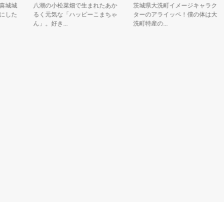
城
八潮の小松菜畑で生まれたあか
茨城県大洗町イメージキャラク
た
るく元気な「ハッピーこまちゃ
ターのアライッペ！僕の体は大
ん」。好き...
洗町特産の...