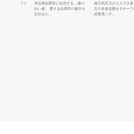
ii U用ソフト
埼玉県白岡市に出没する、謎の
徳川四天王の１人で大多喜城
地キャラ...
白い者。 愛する白岡市の魅力を
主の本多忠勝をモチーフにし
広めるた...
武将系！チ...