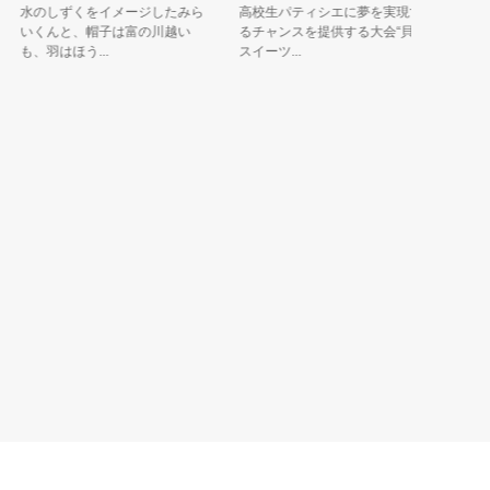
水のしずくをイメージしたみら
高校生パティシエに夢を実現す
いくんと、帽子は富の川越い
るチャンスを提供する大会“貝印
も、羽はほう...
スイーツ...