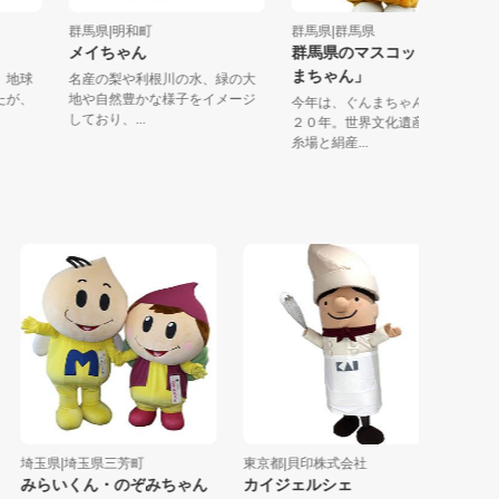
トン
群馬県|明和町
群馬県|群馬県
メイちゃん
群馬県のマスコット「ぐ
まちゃん」
ッパ。地球
名産の梨や利根川の水、緑の大
て来たが、
地や自然豊かな様子をイメージ
今年は、ぐんまちゃん誕生か
しており、...
２０年。世界文化遺産「富岡
糸場と絹産...
埼玉県|埼玉県三芳町
東京都|貝印株式会社
茨城県|
みらいくん・のぞみちゃん
カイジェルシェ
ぼくで