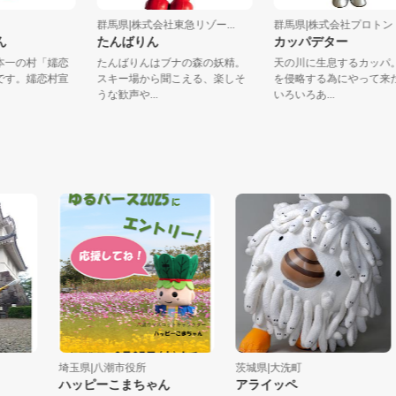
村
群馬県|株式会社東急リゾー...
群馬県|株式会社プロ
ちゃん
たんばりん
カッパデター
ツ日本一の村「嬬恋
たんばりんはブナの森の妖精。
天の川に生息するカ
ベツです。嬬恋村宣
スキー場から聞こえる、楽しそ
を侵略する為にやっ
.
うな歓声や...
いろいろあ...
埼玉県|八潮市役所
茨城県|大洗町
ハッピーこまちゃん
アライッペ