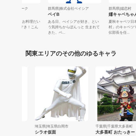
馬県|こんにゃくパーク
群馬県|株式会社ベイシア
群馬県|嬬恋
野マナン
ベイB
嬬キャベ
歳の元気いっぱい！お料理だい
ある日、べイシアが好き、とい
夏秋キャベ
き！おしゃれだいすき！こん
う気持ちからぽんっと 生まれて
村」のキャ
く大...
きた、ベ...
伝部長を任..
関東エリアのその他のゆるキャラ
イナ...
埼玉県|埼玉県白岡市
千葉県|千葉県大多喜町
シラオ仮面
大多喜町 おたっきー