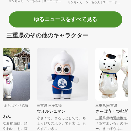
サンちゃん シーちゃん | スーパーサンシ株式会社
サンちゃん シーちゃん | スーパーサンシ株式会社
ゆるニュースをすべて見る
三重県のその他のキャラクター
名張地区まちづくり協議
三重県|王子製薬
三重県|三重県
ウォルシュマン
き～ぼう・つむ
のひやわん
小さくて、まるっとしてて、ち
三重県動物愛護推
座にちなみ能面顔、頭
ょっぴりズボラ。でも実は、も
「あすまいる」の
地「ひやわい」を。首
のすごいき...
ー。き～ぼうは...