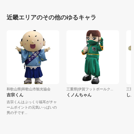
...
近畿エリアのその他のゆるキャラ
和歌山県|和歌山市観光協会
三重県|伊賀フットボールク...
三重県|
吉宗くん
くノんちゃん
しん坊
吉宗くんはぷっくり福耳がチャ
ームポイントの元気いっぱいの
男の子です...