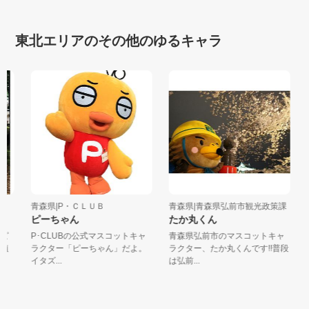
東北エリアのその他のゆるキャラ
青森県|P・ＣＬＵＢ
青森県|青森県弘前市観光政策課
岩
ピーちゃん
たか丸くん
ピ
P･CLUBの公式マスコットキャ
青森県弘前市のマスコットキャ
国
植
ラクター「ピーちゃん」だよ。
ラクター、たか丸くんです!!普段
定
イタズ...
は弘前...
ツ