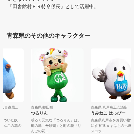
「田舎館村ＰＲ特命係長」として活躍中。
青森県のその他のキャラクター
法人青森県...
青森県|鶴田町
青森県|八戸商工会議所
つるりん
うみねこ はっぴー
住みついた妖
明るく元気な「つるりん」は、
青森県八戸市をお買い物
、りんごの花の
町の鳥「丹頂鶴」と町の花「り
にする“Ｂｕｙはちのへ運
んごの花...
スコッ...