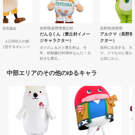
売木村観光協会
長野県|長野県豊丘村
長野県|長野県
すけ
だんＱくん（豊丘村イメー
アルクマ（長野
ジキャラクター）
クター）
けは、人口600人の南
村に生息するオレンジ
ボクのふるさと豊丘村は、今
信州に出没する、
.
年、村制施行60周年なんだ！大
マ。クマなのに寒
好きな豊丘...
も頭にかぶ...
中部エリアのその他のゆるキャラ