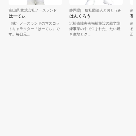
富山県|株式会社ノースランド
静岡県|一般社団法人とおとうみ
新潟県
はーてぃ
はんくろう
花火
（株）ノースランドのマスコッ
浜松市障害者福祉施設の就労訓
新潟県
トキャラクター「はーてぃ」で
練事業の中で生まれた、たい焼
るため
す。毎日元...
き生地とク...
正三尺玉