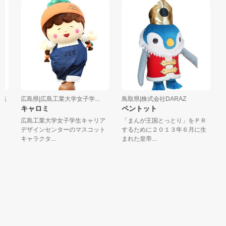
議
広島県|広島工業大学女子学...
鳥取県|株式会社DARAZ
広
キャロミ
ペントット
ト
広島工業大学女子学生キャリア
「まんが王国とっとり」をＰＲ
広
デザインセンターのマスコット
するために２０１３年６月に生
店
キャラクタ...
まれた皇帝...
「