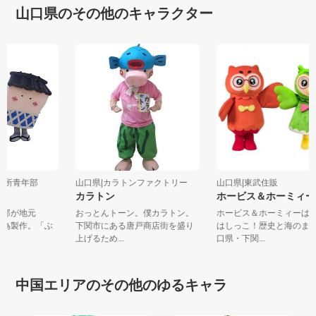
山口県のその他のキャラクター
会議所青年部
山口県|カラトンファクトリー
山口県|東武住販
カー
カラトン
ホービス＆ホーミィ
青年部が地元
おっとんトーン。僕カラトン。
ホービス＆ホーミィー
する為製作。「ぶ
下関市にある唐戸商店街を盛り
はしっこ！歴史と海の
.
上げるため...
口県・下関...
中国エリアのその他のゆるキャラ