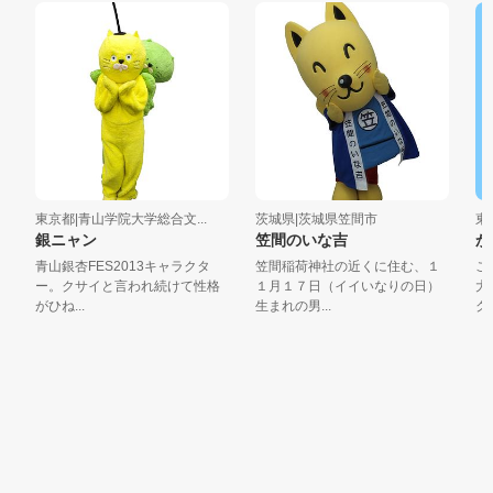
東京都|青山学院大学総合文...
茨城県|茨城県笠間市
東京
銀ニャン
笠間のいな吉
か
青山銀杏FES2013キャラクタ
笠間稲荷神社の近くに住む、１
こん
ー。クサイと言われ続けて性格
１月１７日（イイいなりの日）
大使
がひね...
生まれの男...
ク浣