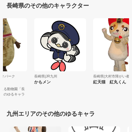
長崎県のその他のキャラクター
バイオパーク
長崎県|JR九州
長崎県|大村市障がい者施
かもメン
紅天猫 紅丸くん
あえる動物園「長
ク」のゆるキャラ
九州エリアのその他のゆるキャラ