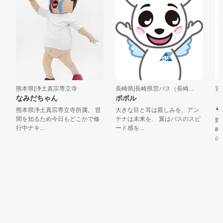
熊本県|浄土真宗専立寺
長崎県|長崎県営バス（長崎...
宮崎
なみだちゃん
ポポル
「
ゃ
熊本県浄土真宗専立寺所属。 世
大きな目と耳は親しみを、アン
間を知るため今日もどこかで修
テナは未来を、 翼はバスのスピ
野生
行中ナキ...
ード感を...
岬出
の「