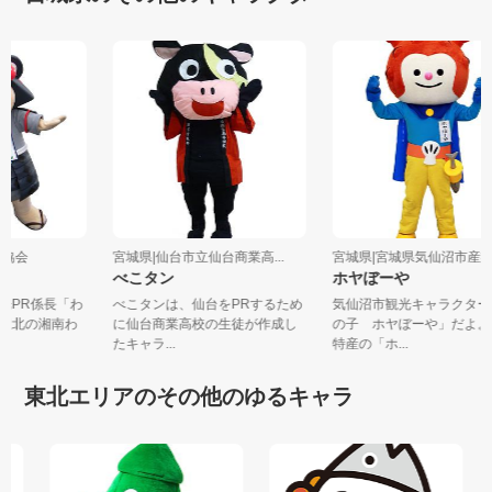
観光協会
宮城県|仙台市立仙台商業高...
宮城県|宮城県気仙沼市産業
べこタン
ホヤぼーや
観光PR係長「わ
べこタンは、仙台をPRするため
気仙沼市観光キャラクタ
「東北の湘南わ
に仙台商業高校の生徒が作成し
の子 ホヤぼーや」だよ
たキャラ...
特産の「ホ...
東北エリアのその他のゆるキャラ