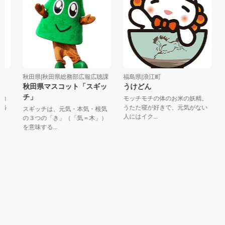
秋田県|秋田県総務部広報広聴課
福島県|浪江町
秋
秋田県マスコット「スギッ
うけどん
B
チ」
コ
モッチモチの体のお米の妖精。
八
格
うたた寝が好きで、元気がない
Ｕ
スギッチは、元気・本気・根気
人にはイク...
の
の３つの「き」（「気＝木」）
を意味する...