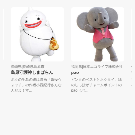
長崎県|長崎県島原市
福岡県|日本エコライフ株式会社
佐
島原守護神しまばらん
pao
神
ボクの生みの親は漫画「妖怪ウ
ピンクのベストとネクタイ、緑
神
ォッチ」の作者小西紀行さんな
のしっぽがチャームポイントの
め
んだよ！す...
pao（パ...
を借