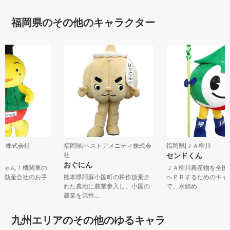
福岡県のその他のキャラクター
山地建株式会社
福岡県|ベストアメニティ株式会
福岡県|ＪＡ柳川
ゃん
社
センドくん
おぐにん
ぽちゃん！機関車の
ＪＡ柳川農産物を全
。不動産会社のお手
熊本県阿蘇小国町の耕作放棄さ
へＰＲするためのキ
.
れた農地に農業参入し、小国の
で、水郷め...
農業を活性...
九州エリアのその他のゆるキャラ